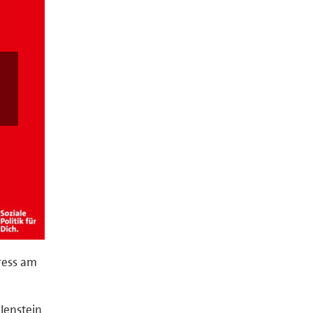
ress am
lenstein