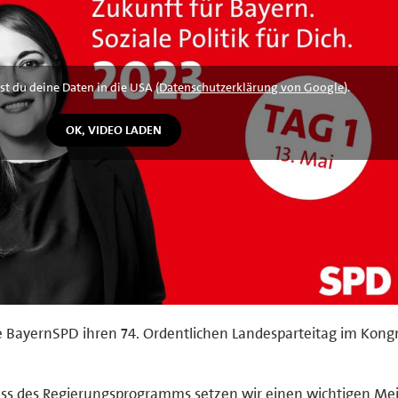
st du deine Daten in die USA (
Datenschutzerklärung von Google
).
e BayernSPD ihren 74. Ordentlichen Landesparteitag im Kong
ss des Regierungsprogramms setzen wir einen wichtigen Mei