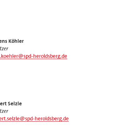
Jens Köhler
itzer
.koehler@spd-heroldsberg.de
rt Selzle
itzer
rt.selzle@spd-heroldsberg.de