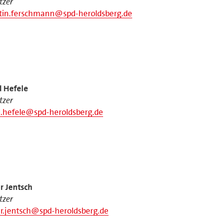
itzer
tin.ferschmann@spd-heroldsberg.de
d Hefele
itzer
d.hefele@spd-heroldsberg.de
r Jentsch
itzer
r.jentsch@spd-heroldsberg.de