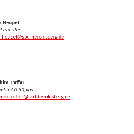
n Heupel
tzmeister
n.heupel@spd-heroldsberg.de
him Treffer
reter AG 60plus
him.treffer@spd-heroldsberg.de