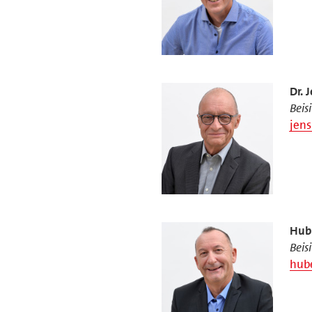
Dr. 
Beis
jens
Hube
Beis
hube