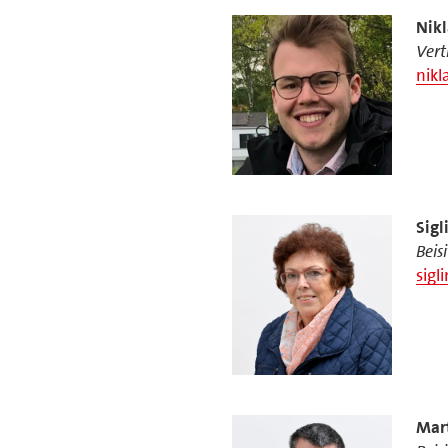
Nikl
Vert
nikl
Sigl
Beis
sigl
Mar