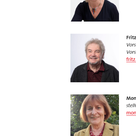
Frit
Vors
Vors
frit
Mon
stel
mon