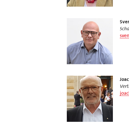
Sve
Scha
sve
Joac
Vert
joac