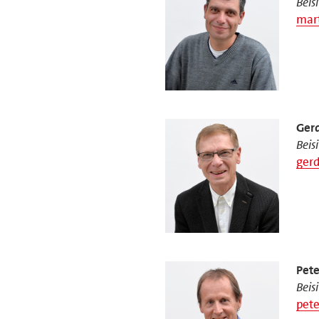
Beis
mar
Ger
Beis
ger
Pete
Beis
pete