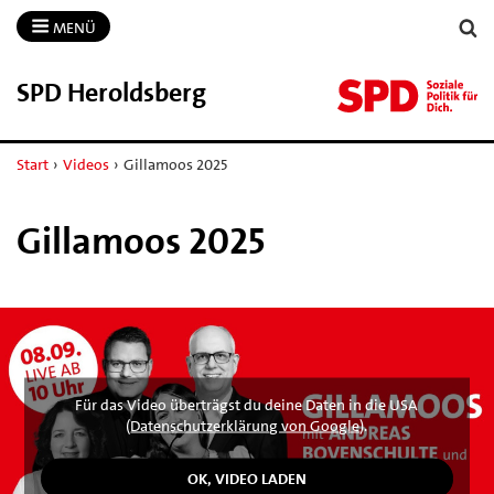
MENÜ
SPD Heroldsberg
Start
›
Videos
›
Gillamoos 2025
Gillamoos 2025
Für das Video überträgst du deine Daten in die USA
(
Datenschutzerklärung von Google
).