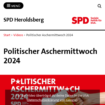
MENÜ
SPD Heroldsberg
Start
›
Videos
›
Politischer Aschermittwoch 2024
Politischer Aschermittwoch
2024
Für das Video überträgst du deine Daten in die USA
(
Datenschutzerklärung von Google
).